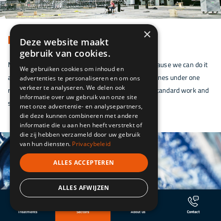
×
MACHINE BUILDING
Deze website maakt
gebruik van cookies.
Machine builders seek us out for our expertise, because we can do it
We gebruiken cookies om inhoud en
all. From preparation to coating, we have all disciplines under one
advertenties te personaliseren en om ons
verkeer te analyseren. We delen ook
roof. For medium-sized to large volumes. And for standard work and
informatie over uw gebruik van onze site
specials.
met onze advertentie- en analysepartners,
die deze kunnen combineren met andere
informatie die u aan hen heeft verstrekt of
die zij hebben verzameld door uw gebruik
van hun diensten.
Privacybeleid
ALLES ACCEPTEREN
ALLES AFWIJZEN
Treatments
Sectors
About us
Contact