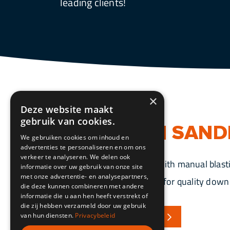
leading clients!
×
Deze website maakt
gebruik van cookies.
VACANCY | SAND
We gebruiken cookies om inhoud en
advertenties te personaliseren en om ons
verkeer te analyseren. We delen ook
Do you have experience with manual blasti
informatie over uw gebruik van onze site
met onze advertentie- en analysepartners,
(Schoopering) and an eye for quality down 
die deze kunnen combineren met andere
informatie die u aan hen heeft verstrekt of
die zij hebben verzameld door uw gebruik
VACANCY | SANDBLASTER
van hun diensten.
Privacybeleid