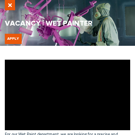
VACANCY | WET PAINTER
APPLY
For our Wet Paint department, we are looking for a precise and