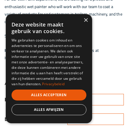
enthusiastic wet painter who will work with our team to coat a
variety of products for end customers in trailers, machinery, and the
×
offshore sector.
Deze website maakt
gebruik van cookies.
See the real work in action – watch our video!
We gebruiken cookies om inhoud en
advertenties te personaliseren en om ons
Interested?
Apply directly via the form or contact us at
verkeer te analyseren. We delen ook
informatie over uw gebruik van onze site
HR@maascoating.nl / +31 412 451 391
met onze advertentie- en analysepartners,
die deze kunnen combineren met andere
informatie die u aan hen heeft verstrekt of
die zij hebben verzameld door uw gebruik
APPLY
van hun diensten.
Privacybeleid
ALLES ACCEPTEREN
FIRST NAME
ALLES AFWIJZEN
LAST NAME