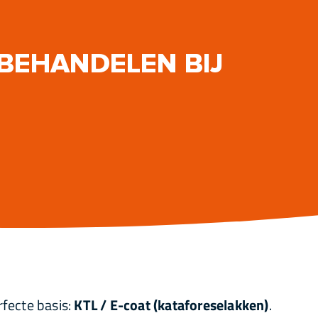
BEHANDELEN BIJ
rfecte basis:
KTL / E-coat (kataforeselakken)
.