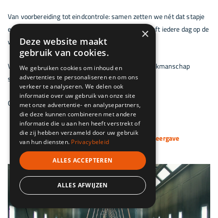
Van voorbereiding tot eindcontrole: samen zetten we nét dat stapje
extra voor onze klanten. Dat familiegevoel? Dat leeft iedere dag op de
×
Deze website maakt
werkvloer.
gebruik van cookies.
Volgende maand laten we zien hoe innovatie en vakmanschap
We gebruiken cookies om inhoud en
advertenties te personaliseren en om ons
samenkomen in onze processen en technieken.
verkeer te analyseren. We delen ook
informatie over uw gebruik van onze site
Ons verhaal gaat verder…
met onze advertentie- en analysepartners,
die deze kunnen combineren met andere
informatie die u aan hen heeft verstrekt of
die zij hebben verzameld door uw gebruik
Klik op een afbeelding voor volledige weergave
van hun diensten.
Privacybeleid
ALLES ACCEPTEREN
ALLES AFWIJZEN