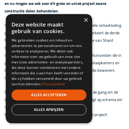
en nu mogen we ook voor dit grote en uniek project zware
constructie delen behandelen.
×
Deze website maakt
Shard Place, een 26 verdiepingen tellende residentiële ontwikkeling
gebruik van cookies.
gelegen naast The Shard en The News Building, markeert de derde
fase van de 2,5 miljoen vierkante meter regeneratie van Shard
We gebruiken cookies om inhoud en
advertenties te personaliseren en om ons
Quarter.
verkeer te analyseren. We delen ook
In totaal zullen er 176 residentiële appartementen huisvesten die in
informatie over uw gebruik van onze site
met onze advertentie- en analysepartners,
grootte variëren van studio’s tot een, twee en drie slaapkamers en
die deze kunnen combineren met andere
beschikken over een daktuin op de 16e verdieping die bewoners
informatie die u aan hen heeft verstrekt of
directe toegang geeft tot de buitenruimte.
die zij hebben verzameld door uw gebruik
van hun diensten.
Privacybeleid
De sloop is voltooid en de werkzaamheden zijn aan de gang om de
ALLES ACCEPTEREN
basis te leggen voor Shard Place. De ontwikkeling ligt op schema om
in 2020 te worden afgerond.
ALLES AFWIJZEN
Blijf onze website volgen voor meer nieuws over dit project!