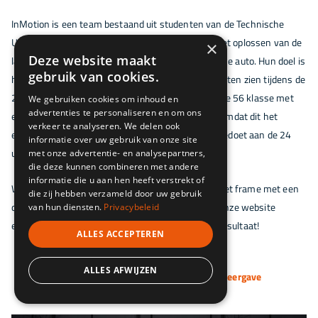
InMotion is een team bestaand uit studenten van de Technische
Universiteit Eindhoven. Het team focust zich op het oplossen van de
×
Deze website maakt
lange tijdsduur voor het opladen van een elektrische auto. Hun doel is
gebruik van cookies.
het ontwikkelen van snel-laad techniek en dit te laten zien tijdens de
24h van Le Mans, waarbij ze meedoen in de Garage 56 klasse met
We gebruiken cookies om inhoud en
advertenties te personaliseren en om ons
een volledig elektrische raceauto. Dit is erg uniek omdat dit het
verkeer te analyseren. We delen ook
eerste volledig elektrische raceauto zal zijn die meedoet aan de 24
informatie over uw gebruik van onze site
uur van Le Mans.
met onze advertentie- en analysepartners,
die deze kunnen combineren met andere
informatie die u aan hen heeft verstrekt of
Wij willen hier graag aan meewerken en hebben het frame met een
die zij hebben verzameld door uw gebruik
duurzaam poedercoatsysteem behandeld. Houdt onze website
van hun diensten.
Privacybeleid
en
Facebook
/
Linkedin
in de gaten voor het eindresultaat!
ALLES ACCEPTEREN
ALLES AFWIJZEN
Klik op een afbeelding voor volledige weergave