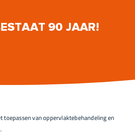
ESTAAT 90 JAAR!
 het toepassen van oppervlaktebehandeling en
.