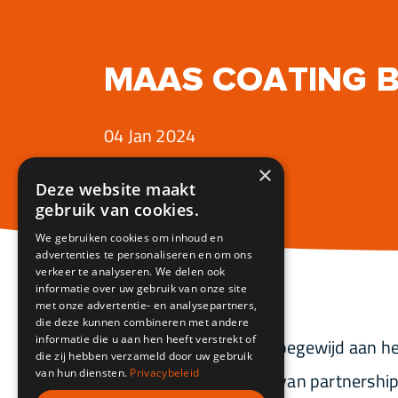
MAAS COATING B
04 Jan 2024
×
Deze website maakt
gebruik van cookies.
We gebruiken cookies om inhoud en
advertenties te personaliseren en om ons
verkeer te analyseren. We delen ook
informatie over uw gebruik van onze site
met onze advertentie- en analysepartners,
die deze kunnen combineren met andere
informatie die u aan hen heeft verstrekt of
Al 90 jaar lang zijn we toegewijd aan
die zij hebben verzameld door uw gebruik
van hun diensten.
Privacybeleid
gebouwd op de kracht van partnership