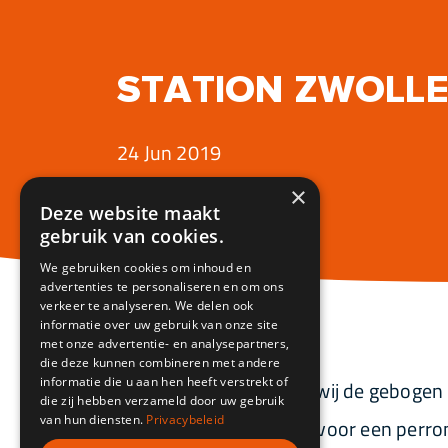
STATION ZWOLL
24 Jun 2019
×
Deze website maakt
gebruik van cookies.
We gebruiken cookies om inhoud en
advertenties te personaliseren en om ons
verkeer te analyseren. We delen ook
informatie over uw gebruik van onze site
met onze advertentie- en analysepartners,
die deze kunnen combineren met andere
informatie die u aan hen heeft verstrekt of
Voor een klant hebben wij de gebogen
die zij hebben verzameld door uw gebruik
van hun diensten.
Privacybeleid
platen vormen het dak voor een perron 