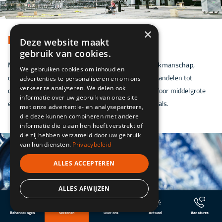
×
MACHINEBOUW
Deze website maakt
gebruik van cookies.
Machinebouwers doen graag een beroep op ons vakmanschap,
We gebruiken cookies om inhoud en
omdat we van alle markten thuis zijn. Van voorbehandelen tot
advertenties te personaliseren en om ons
verkeer te analyseren. We delen ook
coaten: we hebben alle disciplines onder één dak. Voor middelgrote
informatie over uw gebruik van onze site
en grote volumes. En voor standaardwerk en specials.
met onze advertentie- en analysepartners,
die deze kunnen combineren met andere
informatie die u aan hen heeft verstrekt of
die zij hebben verzameld door uw gebruik
van hun diensten.
Privacybeleid
ALLES ACCEPTEREN
ALLES AFWIJZEN
Behandelingen
Sectoren
Over ons
Actueel
Vacatures