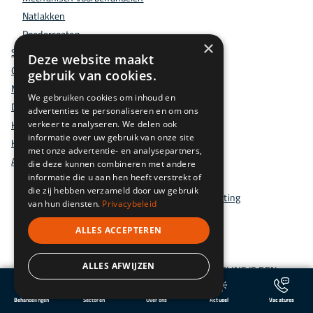
Natlakken
Poedercoaten
×
Sectoren
Deze website maakt
Over ons
gebruik van cookies.
Machinepark
We gebruiken cookies om inhoud en
Duurzaamheid
advertenties te personaliseren en om ons
Kwaliteit
verkeer te analyseren. We delen ook
informatie over uw gebruik van onze site
Historie
met onze advertentie- en analysepartners,
Actueel
die deze kunnen combineren met andere
informatie die u aan hen heeft verstrekt of
"I Amsterdam’-letters in Nijmegen
die zij hebben verzameld door uw gebruik
'I Amsterdam' letters gerenoveerd door NTZ Coating
van hun diensten.
Privacybeleid
150 meter truss
ALLES ACCEPTEREN
1953 - 2021...
4de STILL heftruck raakt Heesche bodem aan
ALLES AFWIJZEN
AMBITIE & AMBACHT - OPPERVLAKTEBEHANDELING IS EEN
AMBACHT, WAARBIJ ONZE VAKMENSEN ALTIJD IETS TOEVOEGEN
Behandelingen
Sectoren
Over ons
Actueel
Vacatures
AMBITIE & AMBACHT - Oppervlaktebehandeling is een ambacht,