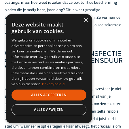
coatings, maar hoe weet je zeker dat ze ook écht de bescherming
bieden die je nodig hebt, jarenlang? Dit is waar grondige
testmethoden en kwaliteitsinspectie onmisbaar zijn. Ze vormen de
×
Deze website maakt
ruggengraat van een duurzame oplossing en geven jou de zekerheid
gebruik van cookies.
die je zoekt in je evaluatieproces.
We gebruiken cookies om inhoud en
advertenties te personaliseren en om ons
verkeer te analyseren. We delen ook
WAAROM EEN GRONDIGE INSPECTIE
informatie over uw gebruik van onze site
CRUCIAAL IS VOOR DE LEVENSDUUR
met onze advertentie- en analysepartners,
VAN JE PROJECT
die deze kunnen combineren met andere
informatie die u aan hen heeft verstrekt of
die zij hebben verzameld door uw gebruik
van hun diensten.
Privacybeleid
Wanneer je kiest voor corrosiebestendige coatings, investeer je niet
ALLES ACCEPTEREN
alleen in het materiaal zelf, maar vooral in de toekomst van je
constructie. Een coating die faalt, kan leiden tot onvoorziene kosten:
ALLES AFWIJZEN
dure reparaties, stilstand van je bedrijfsprocessen en zelfs risico's
voor veiligheid en reputatie. Uit onze ervaring blijkt dat juist in dit
stadium, wanneer je opties tegen elkaar afweegt, het cruciaal is om